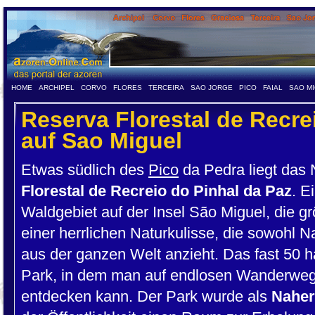
HOME
ARCHIPEL
CORVO
FLORES
TERCEIRA
SAO JORGE
PICO
FAIAL
SAO M
Reserva Florestal de Recre
auf Sao Miguel
Etwas südlich des
Pico
da Pedra liegt das
Florestal de Recreio do Pinhal da Paz
. E
Waldgebiet auf der Insel São Miguel, die gr
einer herrlichen Naturkulisse, die sowohl N
aus der ganzen Welt anzieht. Das fast 50 ha
Park, in dem man auf endlosen Wanderwe
entdecken kann. Der Park wurde als
Naher