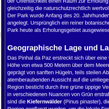
der Öffentlichkeit einen Raum zur Erholung 
gleichzeitig die naturschutzrechtlich wertv
Der Park wurde Anfang des 20. Jahrhunder
angelegt. Ursprünglich ein reiner botanisch
Park heute als Erholungsgebiet ausgewies
Geographische Lage und La
Das Pinhal da Paz erstreckt sich über eine 
Höhe von etwa 500 Metern über dem Meeres
geprägt von sanften Hügeln, teils steilen 
atemberaubenden Aussicht auf die umliege
Region besticht durch ihre grüne üppige Ve
in verschiedenen Nuancen von Grün erstra
sind die
Kiefernwälder
(Pinus pinaster), di
Region gepflanzt wurden, um die lokale Fors