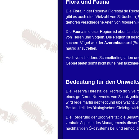
Flora und Fauna
Die
Flora
in der Reserva Florestal de Recre
gibt es auch eine Vielzahl von Sträuchern,
gehören verschiedene Arten von
Moosen
,
Die
Fauna
in dieser Region ist ebenfalls b
von Tieren und Vögeln. Die Region ist beson
suchen. Vögel wie der
Azorenbussard
(But
häufig anzutreffen.
Auch verschiedene Schmetterlingsarten und
Gebiet bietet somit nicht nur einen faszinier
Bedeutung für den Umwelt
Die Reserva Florestal de Recreio do Viveiro
eines größeren Netzwerks von Schutzgebiet
wird regelmäßig gepflegt und überwacht, um
Bestandteil des ökologischen Gleichgewichts
Die Förderung der Biodiversität, die Bekä
zentrale Aspekte des Managements dieser 
nachhaltigen Ökosystems bei und ermöglich