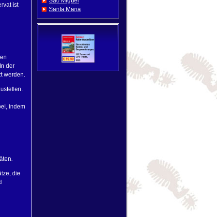
Sao Miguel
vat ist
Santa Maria
ren
In der
zt werden.
ustellen.
ei, indem
äten.
tze, die
d