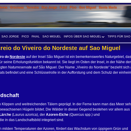
SAO JORGE
PICO
FAIAL
SAO MIGUEL
INFOS ÜBER SAO MIGUEL
TIPPS FÜR SAO
reio do Viveiro do Nordeste auf Sao Miguel
iro do
Nordeste
auf der Insel São Miguel ist ein bemerkenswertes Naturgebiet, da
r seine Erholungsfunktion bekannt ist. Sie liegt im Osten der Insel, in der Nähe der
egten Naturreservate auf São Miguel. Der Name „Viveiro do Nordeste“ bezieht sich 
ts befindet und eine Schlüsselrolle in der Aufforstung und dem Schutz der einhei
dschaft
en Klippen und weitreichenden Tälern geprägt. In der Ferne kann man das Meer se
 bewachsenen Hügeln bildet. Die Wälder in dieser Gegend bestehen vor allem aus
Lärche
(Laurus azorica), der
Azoren-Eiche
(Quercus spp.) und
ie in das Landschaftsbild integriert sind.
 den milden Temperaturen der Azoren, fördert das Wachstum von üppigem Grün und