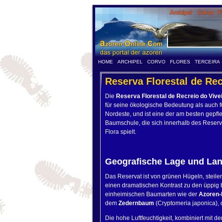
HOME
ARCHIPEL
CORVO
FLORES
TERCEIRA
Reserva Florestal de Rec
Die
Reserva Florestal de Recreio do Vive
für seine ökologische Bedeutung als auch fü
Nordeste, und ist eine der am besten gepfl
Baumschule, die sich innerhalb des Reserva
Flora spielt.
Geografische Lage und Lan
Das Reservat ist von grünen Hügeln, steil
einen dramatischen Kontrast zu den üppig
einheimischen Baumarten wie der
Azoren-
dem
Zedernbaum
(Cryptomeria japonica), d
Die hohe Luftfeuchtigkeit, kombiniert mit