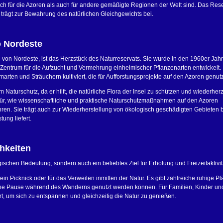
sch für die Azoren als auch für andere gemäßigte Regionen der Welt sind. Das Reser
d trägt zur Bewahrung des natürlichen Gleichgewichts bei.
o Nordeste
 von Nordeste, ist das Herzstück des Naturreservats. Sie wurde in den 1960er Jah
Zentrum für die Aufzucht und Vermehrung einheimischer Pflanzenarten entwickelt. 
ten und Sträuchern kultiviert, die für Aufforstungsprojekte auf den Azoren genut
m Naturschutz, da er hilft, die natürliche Flora der Insel zu schützen und wiederherz
afür, wie wissenschaftliche und praktische Naturschutzmaßnahmen auf den Azoren
n. Sie trägt auch zur Wiederherstellung von ökologisch geschädigten Gebieten b
tung liefert.
hkeiten
ogischen Bedeutung, sondern auch ein beliebtes Ziel für Erholung und Freizeitaktivit
in Picknick oder für das Verweilen inmitten der Natur. Es gibt zahlreiche ruhige Plä
ine Pause während des Wanderns genutzt werden können. Für Familien, Kinder un
rt, um sich zu entspannen und gleichzeitig die Natur zu genießen.