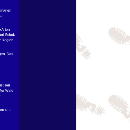
umarten
ten
e Arten
ort Schutz
er Region
gen. Das
st Teil
 Der Wald
r
men sind