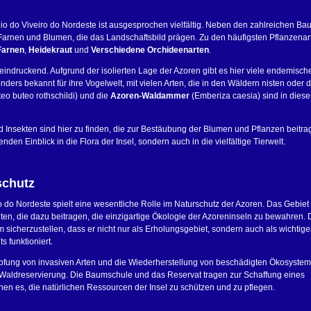
io do Viveiro do Nordeste ist ausgesprochen vielfältig. Neben den zahlreichen Ba
 Farnen und Blumen, die das Landschaftsbild prägen. Zu den häufigsten Pflanzenar
Farnen
,
Heidekraut
und
Verschiedene Orchideenarten
.
eeindruckend. Aufgrund der isolierten Lage der Azoren gibt es hier viele endemisch
ders bekannt für ihre Vogelwelt, mit vielen Arten, die in den Wäldern nisten oder d
eo buteo rothschildi) und die
Azoren-Waldammer
(Emberiza caesia) sind in dies
 Insekten sind hier zu finden, die zur Bestäubung der Blumen und Pflanzen beitra
enden Einblick in die Flora der Insel, sondern auch in die vielfältige Tierwelt.
schutz
 do Nordeste spielt eine wesentliche Rolle im Naturschutz der Azoren. Das Gebiet i
en, die dazu beitragen, die einzigartige Ökologie der Azoreninseln zu bewahren.
 sicherzustellen, dass er nicht nur als Erholungsgebiet, sondern auch als wichtige
 funktioniert.
mpfung von invasiven Arten und die Wiederherstellung von beschädigten Ökosyste
Waldreservierung. Die Baumschule und das Reservat tragen zur Schaffung eines
en es, die natürlichen Ressourcen der Insel zu schützen und zu pflegen.