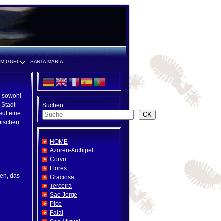
 MIGUEL
SANTA MARIA
s sowohl
 Stadt
Suchen
auf eine
OK
mischen
HOME
Azoren-Archipel
Corvo
Flores
hen, das
Graciosa
Terceira
Sao Jorge
Pico
Faial