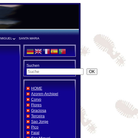
 MIGUEL
SANTA MARIA
Suchen
OK
HOME
Azoren-Archipel
Corvo
Flores
Graciosa
Terceira
Sao Jorge
Pico
Faial