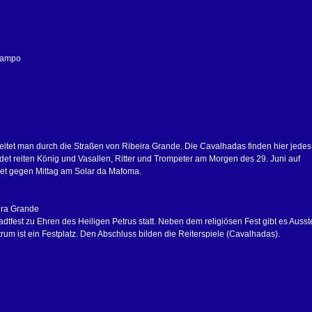
 Campo
eitet man durch die Straßen von Ribeira Grande. Die Cavalhadas finden hier jedes 
idet reiten König und Vasallen, Ritter und Trompeter am Morgen des 29. Juni auf
et gegen Mittag am Solar da Mafoma.
ira Grande
adtfest zu Ehren des Heiligen Petrus statt. Neben dem religiösen Fest gibt es Ausst
um ist ein Festplatz. Den Abschluss bilden die Reiterspiele (Cavalhadas).