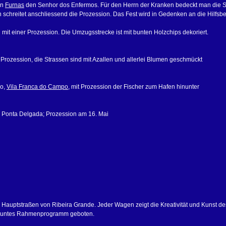
in
Furnas
den Senhor dos Enfermos. Für den Herrn der Kranken bedeckt man die S
 schreitet anschliessend die Prozession. Das Fest wird in Gedenken an die Hilfsbe
 mit einer Prozession. Die Umzugsstrecke ist mit bunten Holzchips dekoriert.
Prozession, die Strassen sind mit Azallen und allerlei Blumen geschmückt
ro,
Vila Franca do Campo
, mit Prozession der Fischer zum Hafen hinunter
, Ponta Delgada; Prozession am 16. Mai
auptstraßen von Ribeira Grande. Jeder Wagen zeigt die Kreativität und Kunst des
n buntes Rahmenprogramm geboten.