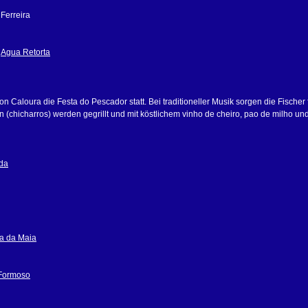
 Ferreira
,
Agua Retorta
on Caloura die Festa do Pescador statt. Bei traditioneller Musik sorgen die Fischer 
n (chicharros) werden gegrillt und mit köstlichem vinho de cheiro, pao de milho un
da
a da Maia
 Formoso