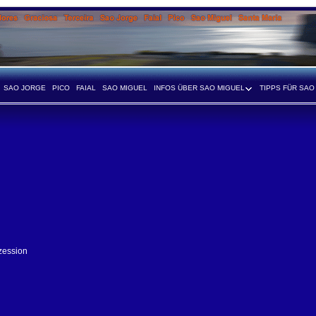
SAO JORGE
PICO
FAIAL
SAO MIGUEL
INFOS ÜBER SAO MIGUEL
TIPPS FÜR SAO
zession