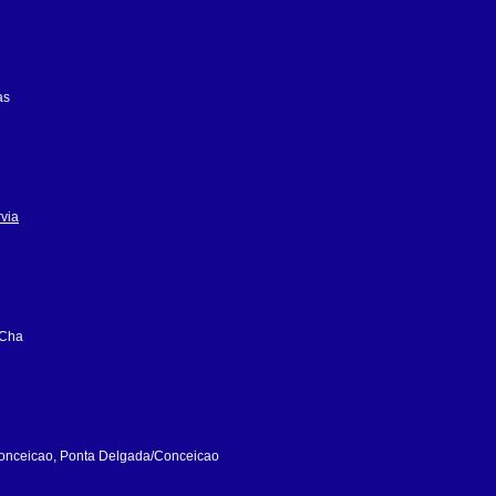
as
rvia
 Cha
onceicao, Ponta Delgada/Conceicao