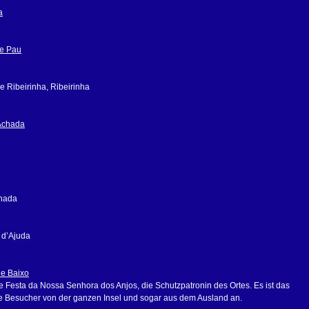
a
e Pau
 Ribeirinha, Ribeirinha
Achada
chada
 d’Ajuda
de Baixo
e Festa da Nossa Senhora dos Anjos, die Schutzpatronin des Ortes. Es ist das
iele Besucher von der ganzen Insel und sogar aus dem Ausland an.