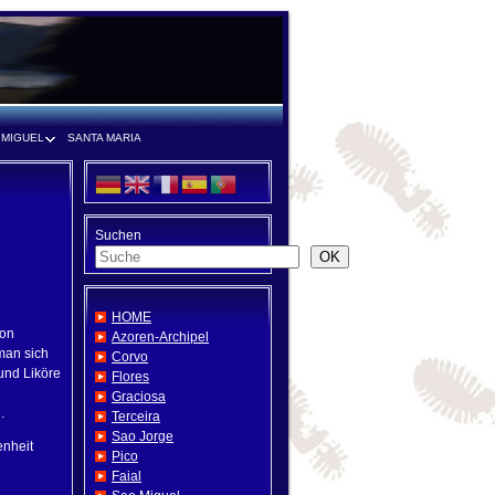
 MIGUEL
SANTA MARIA
Suchen
OK
HOME
Von
Azoren-Archipel
man sich
Corvo
und Liköre
Flores
Graciosa
.
Terceira
Sao Jorge
enheit
Pico
Faial