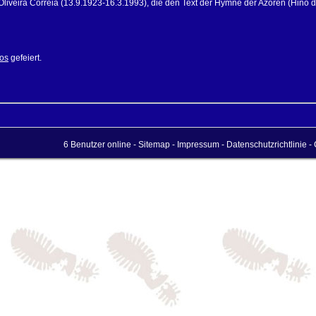
Oliveira Correia (13.9.1923-16.3.1993), die den Text der Hymne der Azoren (Hino 
os
gefeiert.
6 Benutzer online -
Sitemap
-
Impressum
-
Datenschutzrichtlinie
- 