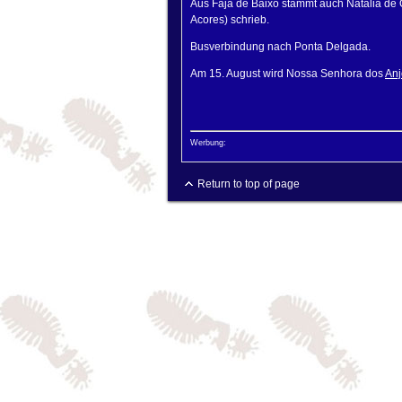
Aus Faja de Baixo stammt auch Natalia de 
Acores) schrieb.
Busverbindung nach Ponta Delgada.
Am 15. August wird Nossa Senhora dos
Anj
Werbung:
Return to top of page