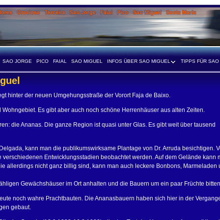
SAO JORGE
PICO
FAIAL
SAO MIGUEL
INFOS ÜBER SAO MIGUEL
TIPPS FÜR SAO
iguel
gt hinter der neuen Umgehungsstraße der Vorort Faja de Baixo.
nd Wohngebiet. Es gibt aber auch noch schöne Herrenhäuser aus alten Zeiten.
en: die Ananas. Die ganze Region ist quasi unter Glas. Es gibt weit über tausend
a Delgada, kann man die publikumswirksame Plantage von Dr. Arruda besichtigen. 
verschiedenen Entwicklungsstadien beobachtet werden. Auf dem Gelände kann 
ie allerdings nicht ganz billig sind, kann man auch leckere Bonbons, Marmeladen 
hligen Gewächshäuser im Ort anhalten und die Bauern um ein paar Früchte bitten
eute noch wahre Prachtbauten. Die Ananasbauern haben sich hier in der Vergang
gen gebaut.