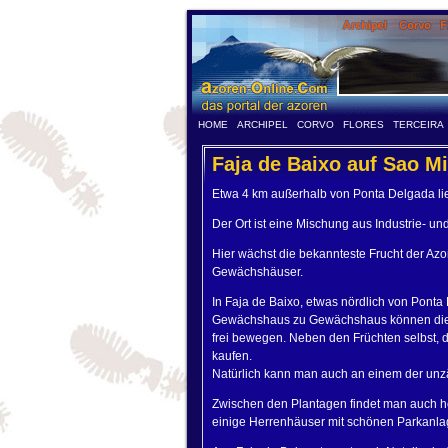
HOME
ARCHIPEL
CORVO
FLORES
TERCEIRA
Faja de Baixo auf Sao M
Etwa 4 km außerhalb von Ponta Delgada lie
Der Ort ist eine Mischung aus Industrie- u
Hier wächst die bekannteste Frucht der Azor
Gewächshäuser.
In Faja de Baixo, etwas nördlich von Pont
Gewächshaus zu Gewächshaus können die 
frei bewegen. Neben den Früchten selbst, d
kaufen.
Natürlich kann man auch an einem der unzä
Zwischen den Plantagen findet man auch h
einige Herrenhäuser mit schönen Parkanla