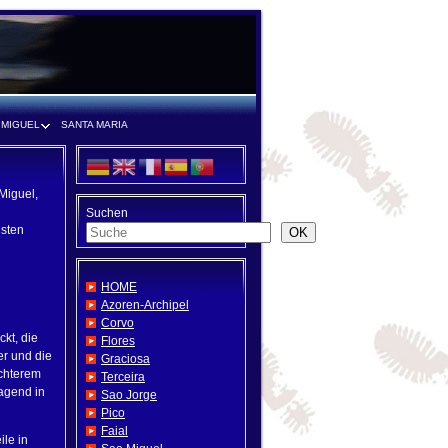
 MIGUEL
SANTA MARIA
Miguel,
Suchen
isten
OK
HOME
Azoren-Archipel
Corvo
kt, die
Flores
er und die
Graciosa
ichterem
Terceira
ragend in
Sao Jorge
Pico
Faial
ile in