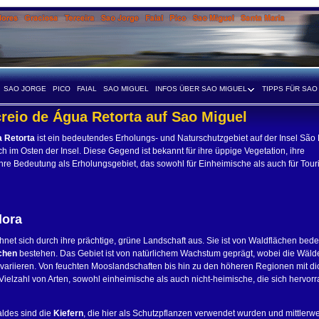
SAO JORGE
PICO
FAIAL
SAO MIGUEL
INFOS ÜBER SAO MIGUEL
TIPPS FÜR SAO
creio de Água Retorta auf Sao Miguel
a Retorta
ist ein bedeutendes Erholungs- und Naturschutzgebiet auf der Insel São 
ch im Osten der Insel. Diese Gegend ist bekannt für ihre üppige Vegetation, ihre
e Bedeutung als Erholungsgebiet, das sowohl für Einheimische als auch für Tour
lora
net sich durch ihre prächtige, grüne Landschaft aus. Sie ist von Waldflächen bedec
chen
bestehen. Das Gebiet ist von natürlichem Wachstum geprägt, wobei die Wäld
variieren. Von feuchten Mooslandschaften bis hin zu den höheren Regionen mit d
Vielzahl von Arten, sowohl einheimische als auch nicht-heimische, die sich hervor
aldes sind die
Kiefern
, die hier als Schutzpflanzen verwendet wurden und mittlerwe