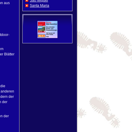
Sao Miguel
on aus
Santa Maria
tdoor-
ern
r Blätter
 die
m anderen
ldern der
n der
en der