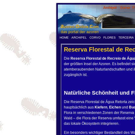
HOME
ARCHIPEL
CORVO
FLORES
TERCEIRA
Reserva Florestal de Re
Die
Reserva Florestal de Recreio de Águ
der größten Insel der Azoren. Es befindet si
atemberaubenden Naturlandschaften und ihr
zugänglich ist.
Natürliche Schönheit und F
Die Reserva Florestal de Água Retorta zeich
hauptsächlich aus
Kiefern
,
Eichen
und
Bu
Flora in verschiedenen Zonen der Reserva 
Wald – die Flora der Reserva umfasst eine 
das lokale Ökosystem integrieren.
Ein besonders wichtiger Bestandteil des W