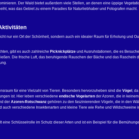
ominieren. Der Wald bietet außerdem viele Stellen, an denen eine üppige Vegetati
iht, was das Gebiet zu einem Paradies für Naturliebhaber und Fotografen macht.
ktivitäten
nicht nur ein Ort der Schönheit, sondern auch ein idealer Raum für Erholung und Ou
hten, gibt es auch zahlreiche
Picknickplätze
und Ausruhstationen, die es Besuch
nießen. Die frische Luft, das beruhigende Rauschen der Bäche und das Rascheln de
ung.
nsraum für eine Vielzahl von Tieren. Besonders hervorzuheben sind die
Vögel
, da
ungen ist. Hier leben verschiedene
endische Vogelarten
der Azoren, die in keine
nd der
Azoren-Rotschwanz
gehören zu den faszinierenden Vögeln, die in den Wä
nd auch verschiedene Insektenarten und kleine Tiere wie Rehe und Wildschweine i
t eine Schlüsselrolle im Schutz dieser Arten und ist ein Beispiel für die Bemühung