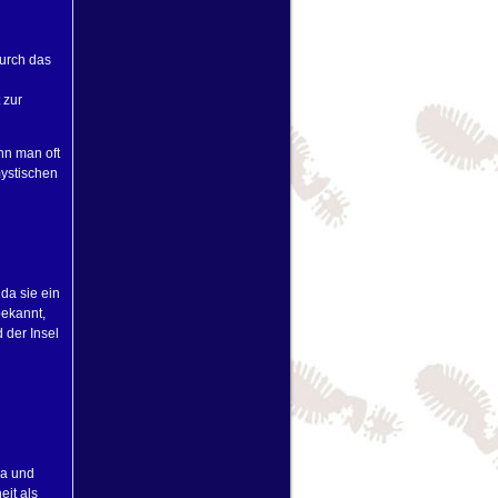
durch das
 zur
nn man oft
mystischen
 da sie ein
bekannt,
 der Insel
ra und
eit als