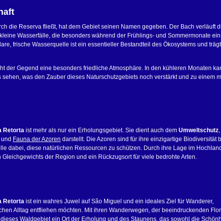
haft
durch die Reserva fließt, hat dem Gebiet seinen Namen gegeben. Der Bach verläuft 
 kleine Wasserfälle, die besonders während der Frühlings- und Sommermonate ein
re, frische Wasserquelle ist ein essentieller Bestandteil des Ökosystems und trägt
ht der Gegend eine besonders friedliche Atmosphäre. In den kühleren Monaten ka
 sehen, was den Zauber dieses Naturschutzgebiets noch verstärkt und zu einem 
a Retorta
ist mehr als nur ein Erholungsgebiet. Sie dient auch dem
Umweltschutz
,
a und
Fauna der Azoren
darstellt. Die Azoren sind für ihre einzigartige Biodiversität 
lle dabei, diese natürlichen Ressourcen zu schützen. Durch ihre Lage im Hochland
hen Gleichgewichts der Region und ein Rückzugsort für viele bedrohte Arten.
a Retorta
ist ein wahres Juwel auf São Miguel und ein ideales Ziel für Wanderer,
ischen Alltag entfliehen möchten. Mit ihren Wanderwegen, der beeindruckenden Flo
 dieses Waldgebiet ein Ort der Erholung und des Staunens, das sowohl die Schönh