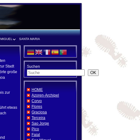
 MIGUEL
SANTA MARIA
sten
zur Stadt
Suchen
örte große
OK
goa
HOME
is zur
Azoren-Archipel
Corvo
Flores
führt etwas
Graciosa
nach
Terceira
Sao Jorge
Pico
Faial
nd