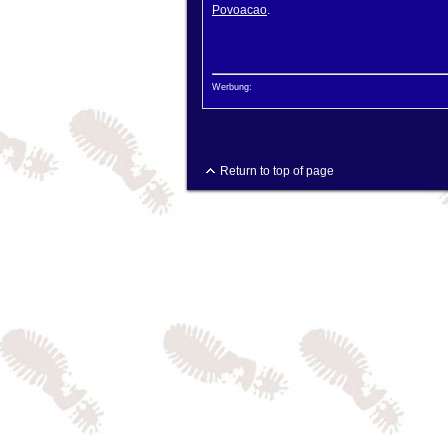
Povoacao
.
Werbung:
Return to top of page