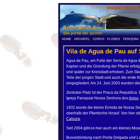
HOME
ARCHIPEL
CORVO
FLORES
TERCEIRA
Vila de Agua de Pau auf
Agua de Pau, am Fuße der Serra de Agua de 
Kaplan und die Gründung der Pfarrei erfolg
und später zur Kreisstadt erhoben. Zum St
Teile der jungen Stadt und auch die erste
eingegliedert. Am 24. Juni 2003 wurden die
Zentraler Platz ist der Praca da Republica.
Igreja Paroquial Nossa Senhora dos
Anjos
1932 wurde die kleine Ermida de Nossa S
oberhalb der Pfarrkirche hinauf. Von hier
Caloura
.
Seit 2004 gibt es hier auch ein kleines Mu
Busverbindung nach Ponta Delgada und La