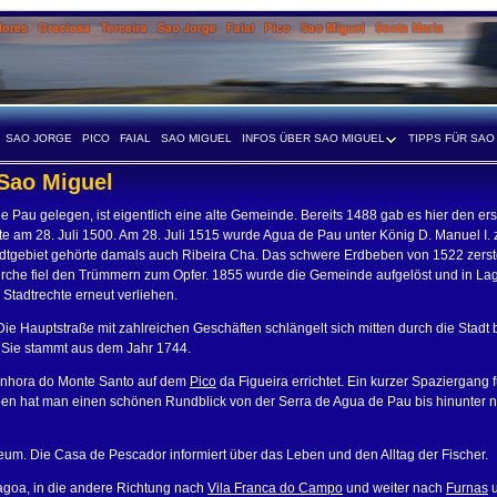
SAO JORGE
PICO
FAIAL
SAO MIGUEL
INFOS ÜBER SAO MIGUEL
TIPPS FÜR SAO
 Sao Miguel
Pau gelegen, ist eigentlich eine alte Gemeinde. Bereits 1488 gab es hier den er
te am 28. Juli 1500. Am 28. Juli 1515 wurde Agua de Pau unter König D. Manuel I. 
adtgebiet gehörte damals auch Ribeira Cha. Das schwere Erdbeben von 1522 zerst
 Kirche fiel den Trümmern zum Opfer. 1855 wurde die Gemeinde aufgelöst und in La
 Stadtrechte erneut verliehen.
 Die Hauptstraße mit zahlreichen Geschäften schlängelt sich mitten durch die Stadt b
. Sie stammt aus dem Jahr 1744.
enhora do Monte Santo auf dem
Pico
da Figueira errichtet. Ein kurzer Spaziergang 
 oben hat man einen schönen Rundblick von der Serra de Agua de Pau bis hinunter 
seum. Die Casa de Pescador informiert über das Leben und den Alltag der Fischer.
goa, in die andere Richtung nach
Vila Franca do Campo
und weiter nach
Furnas
u