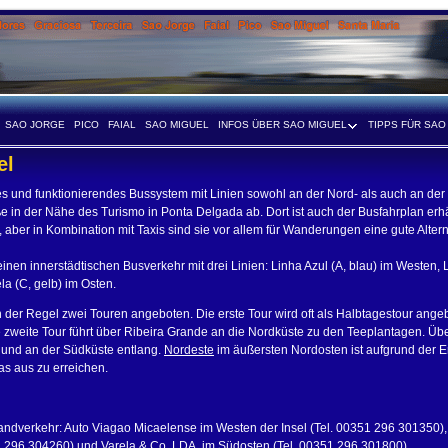
SAO JORGE
PICO
FAIAL
SAO MIGUEL
INFOS ÜBER SAO MIGUEL
TIPPS FÜR SAO
el
es und funktionierendes Bussystem mit Linien sowohl an der Nord- als auch an der
e in der Nähe des Turismo in Ponta Delgada ab. Dort ist auch der Busfahrplan erhäl
t, aber in Kombination mit Taxis sind sie vor allem für Wanderungen eine gute Alter
inen innerstädtischen Busverkehr mit drei Linien: Linha Azul (A, blau) im Westen, 
a (C, gelb) im Osten.
n der Regel zwei Touren angeboten. Die erste Tour wird oft als Halbtagestour ang
e zweite Tour führt über Ribeira Grande an die Nordküste zu den Teeplantagen. Üb
und an der Südküste entlang.
Nordeste
im äußersten Nordosten ist aufgrund der E
s aus zu erreichen.
andverkehr: Auto Viagao Micaelense im Westen der Insel (Tel. 00351 296 301350)
1 296 304260) und Varela & Co, LDA. im Südosten (Tel. 00351 296 301800).