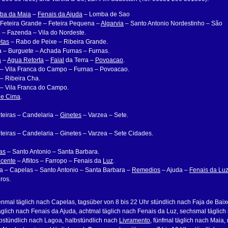
ba da Maia
–
Fenais da Ajuda
– Lomba de Sao
Feteira Grande – Feteira Pequena –
Algarvia
– Santo Antonio Nordestinho – São
 – Fazenda – Vila do Nordeste.
tas
– Rabo de Peixe – Ribeira Grande.
 – Burguete – Achada Furnas – Furnas.
a
–
Agua Retorta
–
Faial
da Terra –
Povoacao
.
– Vila Franca do Campo – Furnas – Povoacao.
– Ribeira Cha.
– Vila Franca do Campo.
de Cima
.
teiras – Candelaria –
Ginetes
– Varzea – Sete.
eiras – Candelaria – Ginetes – Varzea – Sete Cidades.
as
– Santo Antonio – Santa Barbara.
icente
– Aflitos – Farropo – Fenais da
Luz
.
a – Capelas – Santo Antonio – Santa Barbara –
Remedios
– Ajuda –
Fenais da Lu
ros.
al täglich nach Capelas, tagsüber von 8 bis 22 Uhr stündlich nach Faja de Baix
äglich nach Fenais da Ajuda, achtmal täglich nach Fenais da Luz, sechsmal täglich
lbstündlich nach Lagoa, halbstündlich nach
Livramento
, fünfmal täglich nach Maia