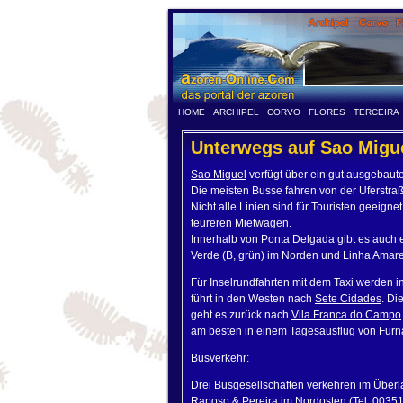
HOME
ARCHIPEL
CORVO
FLORES
TERCEIRA
Unterwegs auf Sao Migu
Sao Miguel
verfügt über ein gut ausgebaut
Die meisten Busse fahren von der Uferstraß
Nicht alle Linien sind für Touristen geeigne
teureren Mietwagen.
Innerhalb von Ponta Delgada gibt es auch e
Verde (B, grün) im Norden und Linha Amarel
Für Inselrundfahrten mit dem Taxi werden i
führt in den Westen nach
Sete Cidades
. Di
geht es zurück nach
Vila Franca do Campo
am besten in einem Tagesausflug von Furna
Busverkehr:
Drei Busgesellschaften verkehren im Überl
Raposo & Pereira im Nordosten (Tel. 0035