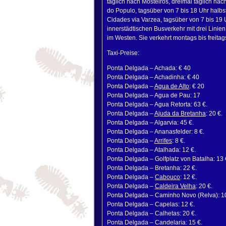
täglich nach Mosteiros, dreimal täglich nac
do Populo, tagsüber von 7 bis 18 Uhr halbs
Cidades via Varzea, tagsüber von 7 bis 19 
innerstädtischen Busverkehr mit drei Linien
im Westen. Sie verkehrt montags bis freita
Taxi-Preise:
Ponta Delgada – Achada: € 40
Ponta Delgada – Achadinha: € 40
Ponta Delgada –
Agua de Alto
: € 20
Ponta Delgada – Agua de Pau: 17
Ponta Delgada – Agua Retorta: 63 €.
Ponta Delgada –
Ajuda da Bretanha
: 20 €.
Ponta Delgada – Algarvia: 45 €.
Ponta Delgada – Ananasfelder: 8 €.
Ponta Delgada –
Arrifes
: 8 €.
Ponta Delgada – Atalhada: 12 €.
Ponta Delgada – Golfplatz von Batalha: 13 
Ponta Delgada – Bretanha: 22 €.
Ponta Delgada –
Cabouco
: 12 €.
Ponta Delgada –
Caldeira Velha
: 20 €.
Ponta Delgada – Caminho Novo (Relva): 10
Ponta Delgada – Capelas: 12 €.
Ponta Delgada – Calhetas: 20 €.
Ponta Delgada – Candelaria: 15 €.