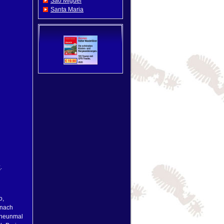
Sao Miguel
Santa Maria
z
.
o,
 nach
, neunmal