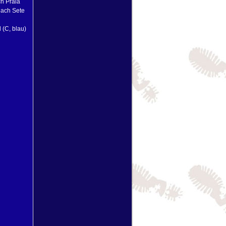
ch Praia
nach Sete
 (C, blau)