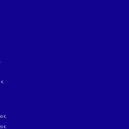
.
 €.
50 €.
0 €.