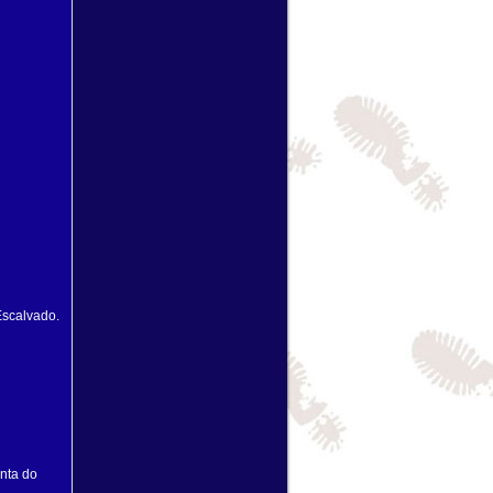
Escalvado.
onta do