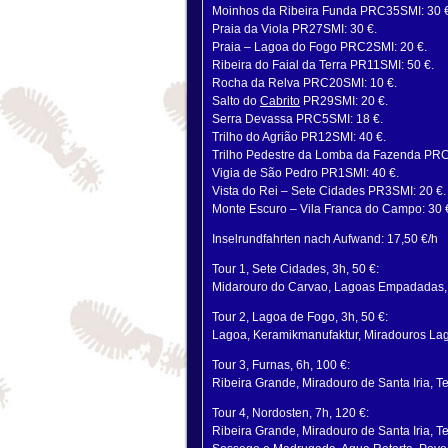
Moinhos da Ribeira Funda PRC35SMI: 30 €
Praia da Viola PR27SMI: 30 €.
Praia – Lagoa do Fogo PRC2SMI: 20 €.
Ribeira do Faial da Terra PR11SMI: 50 €.
Rocha da Relva PRC20SMI: 10 €.
Salto do
Cabrito
PR29SMI: 20 €.
Serra Devassa PRC5SMI: 18 €.
Trilho do Agrião PR12SMI: 40 €.
Trilho Pedestre da Lomba da Fazenda PRC
Vigia de São Pedro PR1SMI: 40 €.
Vista do Rei – Sete Cidades PR3SMI: 20 €.
Monte Escuro – Vila Franca do Campo: 30 
Inselrundfahrten nach Aufwand: 17,50 €/h
Tour 1, Sete Cidades, 3h, 50 €:
Midarouro do Carvao, Lagoas Empadadas, L
Tour 2, Lagoa de Fogo, 3h, 50 €:
Lagoa, Keramikmanufaktur, Miradouros Lag
Tour 3, Furnas, 6h, 100 €:
Ribeira Grande, Miradouro de Santa Iria, T
Tour 4, Nordosten, 7h, 120 €:
Ribeira Grande, Miradouro de Santa Iria, Te