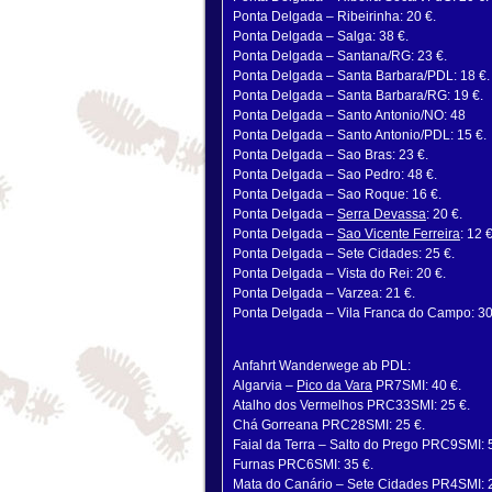
Ponta Delgada – Ribeirinha: 20 €.
Ponta Delgada – Salga: 38 €.
Ponta Delgada – Santana/RG: 23 €.
Ponta Delgada – Santa Barbara/PDL: 18 €.
Ponta Delgada – Santa Barbara/RG: 19 €.
Ponta Delgada – Santo Antonio/NO: 48
Ponta Delgada – Santo Antonio/PDL: 15 €.
Ponta Delgada – Sao Bras: 23 €.
Ponta Delgada – Sao Pedro: 48 €.
Ponta Delgada – Sao Roque: 16 €.
Ponta Delgada –
Serra Devassa
: 20 €.
Ponta Delgada –
Sao Vicente Ferreira
: 12 €
Ponta Delgada – Sete Cidades: 25 €.
Ponta Delgada – Vista do Rei: 20 €.
Ponta Delgada – Varzea: 21 €.
Ponta Delgada – Vila Franca do Campo: 30
Anfahrt Wanderwege ab PDL:
Algarvia –
Pico da Vara
PR7SMI: 40 €.
Atalho dos Vermelhos PRC33SMI: 25 €.
Chá Gorreana PRC28SMI: 25 €.
Faial da Terra – Salto do Prego PRC9SMI: 
Furnas PRC6SMI: 35 €.
Mata do Canário – Sete Cidades PR4SMI: 2