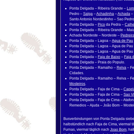
Ponta Delgada – Ribeira Grande –
Lom
Pedro –
Salga
–
Achadinha
–
Achada
– 
Santo Antonio Nordestinho – Sao Pedro
Ponta Delgada –
Pico
da Pedra –
Calhe
Ponta Delgada – Ribeira Grande – Maia
Achada Nordeste – Nordeste –
Pedreir
Ponta Delgada – Lagoa –
Agua de Pau
Ponta Delgada – Lagoa – Agua de Pau 
Ponta Delgada – Lagoa – Agua de Pau 
Ponta Delgada –
Faja de Baixo
–
Faja 
Ponta Delgada – Praia do Populo.
Ponta Delgada – Ramalho –
Relva
– Fe
Cidades.
Ponta Delgada – Ramalho – Relva – Fet
Mosteiros
.
Ponta Delgada – Faja de Cima –
Capel
Ponta Delgada – Faja de Cima –
Sao V
Ponta Delgada – Faja de Cima – Atafon
Remedios – Ajuda – João Bom – Mostei
Busverbindungen von Ponta Delgada siebenm
halbstündlich nach Faja de Cima, viermal t
Furnas, viermal täglich nach
Joao Bom
, ha