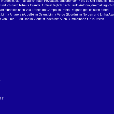
h Nordeste, viermal täglich nach Povoacao, tagsüber von 7 bis 19 Uhr stündlich na
tündlich nach Ribeira Grande, fünfmal täglich nach Santo Antonio, dreimal täglich 
Uhr stündlich nach Vila Franca do Campo. In Ponta Delgada gibt es auch einen
: Linha Amarela (A, gelb) im Osten, Linha Verde (B, grün) im Norden und Linha Azul
gs von 8 bis 19.30 Uhr im Viertelstundentakt. Auch Bummelbahn für Touristen.
€.
 €.