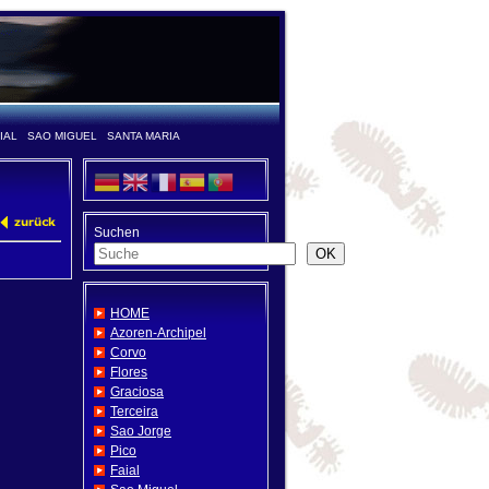
IAL
SAO MIGUEL
SANTA MARIA
Suchen
OK
HOME
Azoren-Archipel
Corvo
Flores
Graciosa
Terceira
Sao Jorge
Pico
Faial