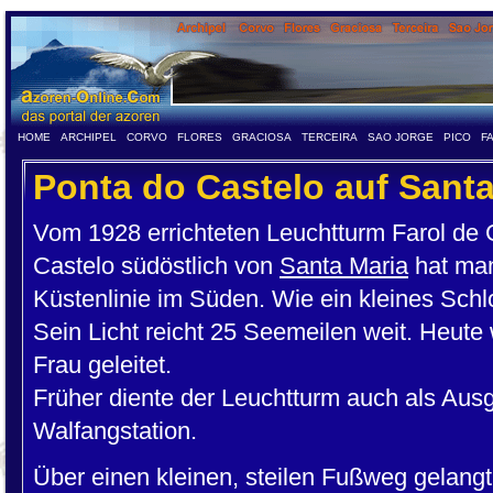
HOME
ARCHIPEL
CORVO
FLORES
GRACIOSA
TERCEIRA
SAO JORGE
PICO
F
Ponta do Castelo auf Santa
Vom 1928 errichteten Leuchtturm Farol de 
Castelo südöstlich von
Santa Maria
hat man
Küstenlinie im Süden. Wie ein kleines Schlo
Sein Licht reicht 25 Seemeilen weit. Heute
Frau geleitet.
Früher diente der Leuchtturm auch als Ausg
Walfangstation.
Über einen kleinen, steilen Fußweg gelan