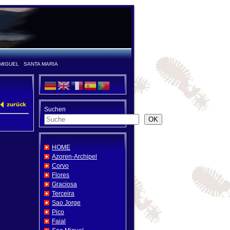
MIGUEL
SANTA MARIA
Suchen
OK
HOME
Azoren-Archipel
Corvo
Flores
Graciosa
Terceira
Sao Jorge
Pico
Faial