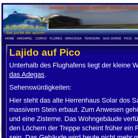
HOME
ARCHIPEL
CORVO
FLORES
GRACIOSA
TERCEIRA
SAO JORGE
PICO
I
Lajido auf Pico
Unterhalb des Flughafens liegt der kleine W
das Adegas
.
Sehenswürdigkeiten:
Hier steht das alte Herrenhaus Solar dos 
massivem Stein erbaut. Zum Anwesen gehör
und eine Zisterne. Das Wohngebäude verfüg
den Löchern der Treppe scheint früher ein
sein. Das Gebäude wird heute nicht mehr ge