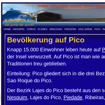
HOME
ARCHIPEL
CORVO
FLORES
GRACIOSA
TERCEIRA
SAO JORGE
PICO
I
Bevölkerung auf Pico
Knapp 15.000 Einwohner leben heute auf
P
der Insel verwurzelt. Auf Pico ist man wie a
Traditionen treu geblieben.
Einteilung: Pico gliedert sich in die drei Be
Sao Roque do Pico.
Der Bezirk Lajes do Pico besteht aus de
Nesquim
, Lajes do Pico,
Piedade
, Ribeiras