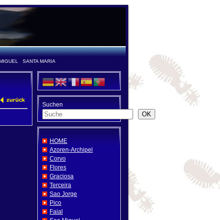
MIGUEL
SANTA MARIA
Suchen
OK
HOME
Azoren-Archipel
Corvo
Flores
Graciosa
Terceira
Sao Jorge
Pico
Faial