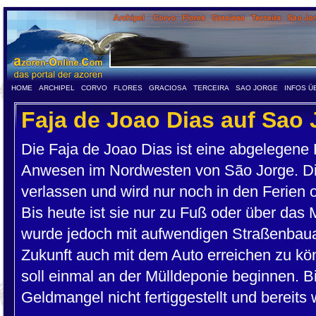
HOME
ARCHIPEL
CORVO
FLORES
GRACIOSA
TERCEIRA
SAO JORGE
INFOS Ü
Faja de Joao Dias auf Sao 
Die Faja de Joao Dias ist eine abgelegene
Anwesen im Nordwesten von São Jorge. Die 
verlassen und wird nur noch in den Ferie
Bis heute ist sie nur zu Fuß oder über das
wurde jedoch mit aufwendigen Straßenbaua
Zukunft auch mit dem Auto erreichen zu kö
soll einmal an der Mülldeponie beginnen. Bi
Geldmangel nicht fertiggestellt und bereits 