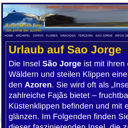
HOME
ARCHIPEL
CORVO
FLORES
GRACIOSA
TERCEIRA
SAO JORGE
INFOS Ü
Urlaub auf Sao Jorge
Die Insel
São Jorge
ist mit ihre
Wäldern und steilen Klippen eine
den
Azoren
. Sie wird oft als „In
zahlreiche Fajãs bietet – fruchtb
Küstenklippen befinden und mit e
glänzen. Im Folgenden finden Sie
dieser faszinierenden Insel, die z