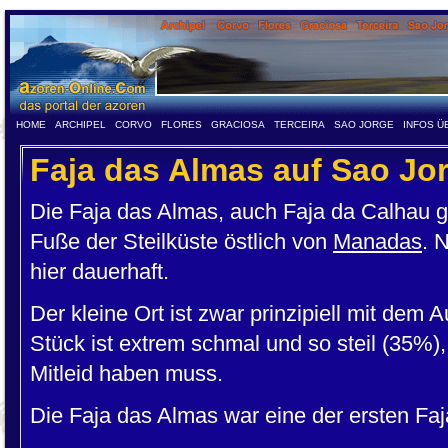
HOME
ARCHIPEL
CORVO
FLORES
GRACIOSA
TERCEIRA
SAO JORGE
INFOS Ü
Faja das Almas auf Sao Jo
Die Faja das Almas, auch Faja da Calhau g
Fuße der Steilküste östlich von
Manadas
. 
hier dauerhaft.
Der kleine Ort ist zwar prinzipiell mit dem A
Stück ist extrem schmal und so steil (35%
Mitleid haben muss.
Die Faja das Almas war eine der ersten Faj