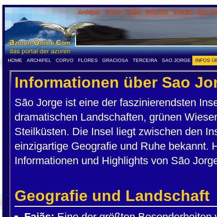
HOME
ARCHIPEL
CORVO
FLORES
GRACIOSA
TERCEIRA
SAO JORGE
INFOS Ü
Informationen über Sao Jo
São Jorge ist eine der faszinierendsten Inse
dramatischen Landschaften, grünen Wiese
Steilküsten. Die Insel liegt zwischen den I
einzigartige Geografie und Ruhe bekannt. Hi
Informationen und Highlights von São Jorg
Geografie und Landschaft
Fajãs:
Eine der größten Besonderheiten v