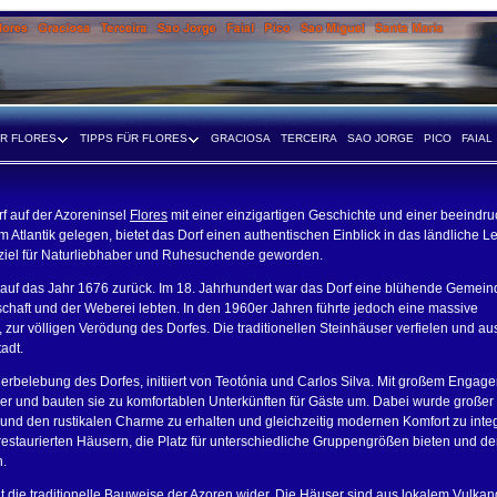
ER FLORES
TIPPS FÜR FLORES
GRACIOSA
TERCEIRA
SAO JORGE
PICO
FAIAL
rf auf der Azoreninsel
Flores
mit einer einzigartigen Geschichte und einer beeindr
 Atlantik gelegen, bietet das Dorf einen authentischen Einblick in das ländliche L
sziel für Naturliebhaber und Ruhesuchende geworden.
auf das Jahr 1676 zurück. Im 18. Jahrhundert war das Dorf eine blühende Gemein
chaft und der Weberei lebten. In den 1960er Jahren führte jedoch eine massive
zur völligen Verödung des Dorfes. Die traditionellen Steinhäuser verfielen und aus
adt.
erbelebung des Dorfes, initiiert von Teotónia und Carlos Silva. Mit großem Engag
ser und bauten sie zu komfortablen Unterkünften für Gäste um. Dabei wurde großer
r und den rustikalen Charme zu erhalten und gleichzeitig modernen Komfort zu integ
restaurierten Häusern, die Platz für unterschiedliche Gruppengrößen bieten und d
n.
lt die traditionelle Bauweise der Azoren wider. Die Häuser sind aus lokalem Vulkan