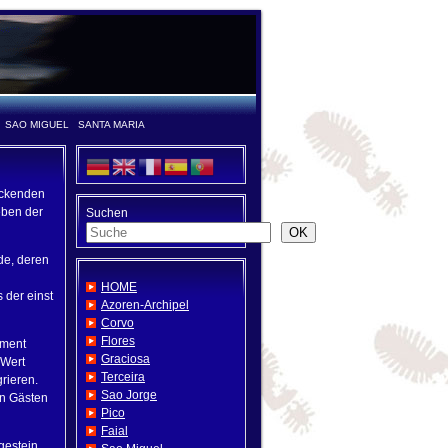
SAO MIGUEL
SANTA MARIA
uckenden
eben der
Suchen
OK
de, deren
HOME
 der einst
Azoren-Archipel
Corvo
Flores
ement
Graciosa
 Wert
Terceira
rieren.
Sao Jorge
en Gästen
Pico
Faial
gestein