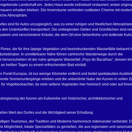
 umgebende Landschaft ein. Jedes Haus wurde individuell restauriert, wobei origina
mauern erhalten blieben. Die Innenräume verbinden rustikalen Charme mit mode
liche Atmosphäre.
fes sind für Autos unzugänglich, was zu einer ruhigen und friedlichen Atmosphäre 
 den Unterkünften transportiert. Die umliegenden Gärten und Grünflächen sind rei
Azaleen und verschiedene Kräuter, die dem Ort eine farbenfrohe und duftende Kuli
 Flores, die für ihre üppige Vegetation und beeindruckenden Wasserfälle bekannt i
turliebhaber. In unmittelbarer Nähe führen zahlreiche Wanderwege durch die
hervorzuheben ist der nahe gelegene Wasserfall „Poço do Bacalhau“, dessen kris
d an heißen Tagen zu einem erfrischenden Bad einlädt.
n Punkt Europas, ist nur wenige Kilometer entfernt und bietet spektakuläre Ausblic
bende Sonnenuntergänge erleben und die unberührte Natur der Azoren in vollen 
 für Vogelbeobachter, da viele seltene Vogelarten hier heimisch sind oder auf ihre
regierung der Azoren als Kulturerbe von historischer, architektonischer und
llen Wert des Dorfes und die Wichtigkeit seiner Erhaltung.
haltigen Tourismus, der Tradition und Moderne harmonisch miteinander verbindet. 
e Möglichkeit, lokale Spezialitäten zu genießen, die aus regionalen und saisonal