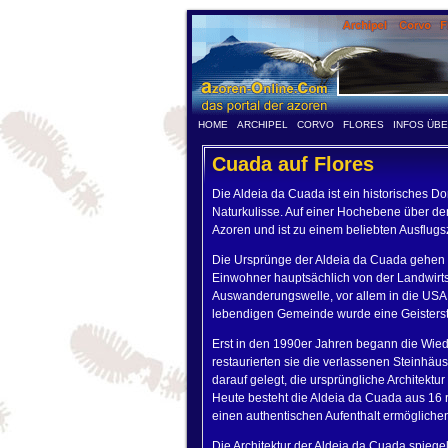
HOME
ARCHIPEL
CORVO
FLORES
INFOS ÜB
Cuada auf Flores
Die Aldeia da Cuada ist ein historisches Do
Naturkulisse. Auf einer Hochebene über dem
Azoren und ist zu einem beliebten Ausflug
Die Ursprünge der Aldeia da Cuada gehen 
Einwohner hauptsächlich von der Landwirts
Auswanderungswelle, vor allem in die USA, 
lebendigen Gemeinde wurde eine Geisterst
Erst in den 1990er Jahren begann die Wied
restaurierten sie die verlassenen Steinhäu
darauf gelegt, die ursprüngliche Architektu
Heute besteht die Aldeia da Cuada aus 16 
einen authentischen Aufenthalt ermögliche
Die Architektur der Aldeia da Cuada spiege