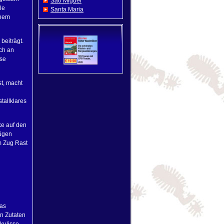
Sao Miguel
le
Santa Maria
rnem
beiträgt.
ch an
sse
st, macht
tallklares
ke auf den
Zügen
m Zug Rast
Das
en Zutaten