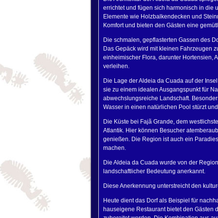
errichtet und fügen sich harmonisch in die
Elemente wie Holzbalkendecken und Stein
Komfort und bieten den Gästen eine gemüt
Die schmalen, gepflasterten Gassen des Dor
Das Gepäck wird mit kleinen Fahrzeugen zu
einheimischer Flora, darunter Hortensien, 
verleihen.
Die Lage der Aldeia da Cuada auf der Insel
sie zu einem idealen Ausgangspunkt für Na
abwechslungsreiche Landschaft. Besonders 
Wasser in einen natürlichen Pool stürzt un
Die Küste bei Fajã Grande, dem westlichste
Atlantik. Hier können Besucher atemberau
genießen. Die Region ist auch ein Paradies
machen.
Die Aldeia da Cuada wurde von der Regional
landschaftlicher Bedeutung anerkannt.
Diese Anerkennung unterstreicht den kulture
Heute dient das Dorf als Beispiel für nach
hauseigene Restaurant bietet den Gästen di