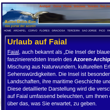
HOME
ARCHIPEL
CORVO
FLORES
GRACIOSA
TERCEIRA
SAO JORGE
PICO
F
Urlaub auf Faial
Faial
, auch bekannt als „Die Insel der blaue
faszinierendsten Inseln des
Azoren-Archip
Mischung aus Naturwundern, kulturellen Er
Sehenswürdigkeiten. Die Insel ist besonder
Landschaften, ihre maritime Geschichte un
Diese detaillierte Darstellung wird die ver
auf Faial umfassend beleuchten, um Ihnen 
über das, was Sie erwartet, zu geben.