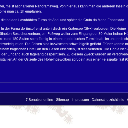
erter, meist asphaltierter Panoramaweg. Von hier aus kann man die anderen Inseln 
llte man ca. 1h einplanen.
ie beiden Lavahöhlen Furna de Abel und später die Gruta da Maria Encantada.
 In der Furna do Enxofre ist unterirdisch ein Kratersee (Styx) verborgen.Die kleine
eröffneten Besucherzentrum, ein Fußweg weiter zum Eingang der 80 Meter hohen Hö
it rund 180 Stufen spiralförmig in einen unterirdischen Turm hinab. Im unterirdis
hwefelquellen. Die Felsen sind inzwischen schwefelgelb gefärbt. Früher konnte 
inem tragischen Unfall an den Gasen erstickten, ist dies verboten. Die Höhle ist n
n der Eingang auch tagelang gesperrt sein. Zu diesem Zweck wurden an verschie
stalliert.An der Ostseite des Höhelngewölbes sprudeln aus einer Felsspalte fast 
7 Benutzer online -
Sitemap
-
Impressum
-
Datenschutzrichtlinie
- 