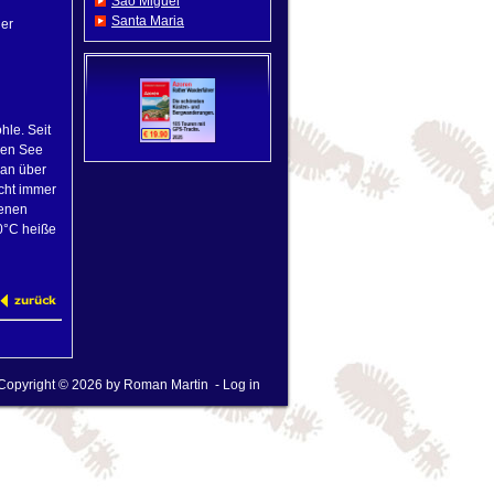
Sao Miguel
Santa Maria
der
hle. Seit
chen See
man über
icht immer
denen
90°C heiße
Copyright © 2026 by
Roman Martin
-
Log in