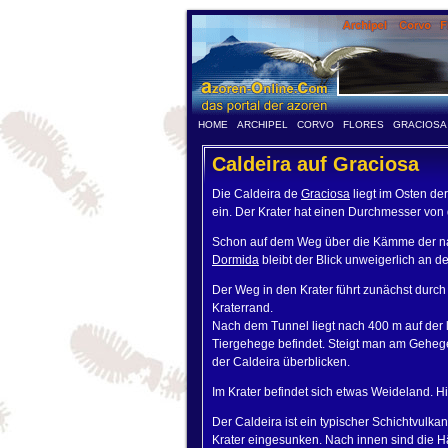
HOME
ARCHIPEL
CORVO
FLORES
GRACIOSA
Caldeira auf Graciosa
Die Caldeira de
Graciosa
liegt im Osten de
ein. Der Krater hat einen Durchmesser von 
Schon auf dem Weg über die Kämme der nac
Dormida
bleibt der Blick unweigerlich an 
Der Weg in den Krater führt zunächst durc
Kraterrand.
Nach dem Tunnel liegt nach 400 m auf der l
Tiergehege befindet. Steigt man am Geheg
der Caldeira überblicken.
Im Krater befindet sich etwas Weideland. Hi
Der Caldeira ist ein typischer Schichtvulkan
Krater eingesunken. Nach innen sind die Hä