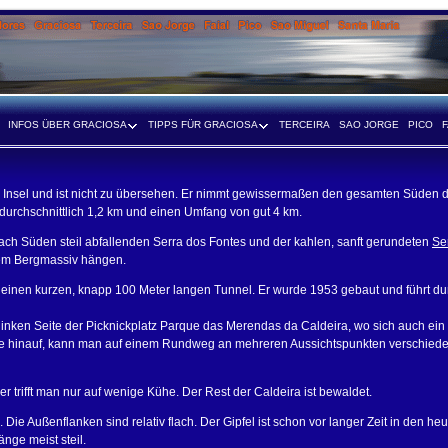
INFOS ÜBER GRACIOSA
TIPPS FÜR GRACIOSA
TERCEIRA
SAO JORGE
PICO
F
r Insel und ist nicht zu übersehen. Er nimmt gewissermaßen den gesamten Süden d
durchschnittlich 1,2 km und einen Umfang von gut 4 km.
h Süden steil abfallenden Serra dos Fontes und der kahlen, sanft gerundeten
Se
dem Bergmassiv hängen.
h einen kurzen, knapp 100 Meter langen Tunnel. Er wurde 1953 gebaut und führt d
inken Seite der Picknickplatz Parque das Merendas da Caldeira, wo sich auch ein 
e hinauf, kann man auf einem Rundweg an mehreren Aussichtspunkten verschiede
er trifft man nur auf wenige Kühe. Der Rest der Caldeira ist bewaldet.
. Die Außenflanken sind relativ flach. Der Gipfel ist schon vor langer Zeit in den he
nge meist steil.