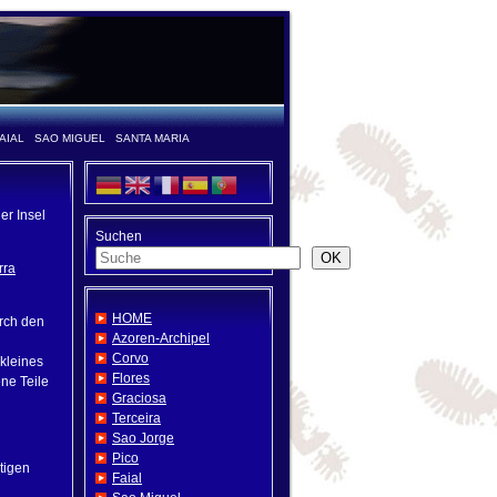
AIAL
SAO MIGUEL
SANTA MARIA
er Insel
Suchen
OK
rra
HOME
urch den
Azoren-Archipel
Corvo
kleines
Flores
ne Teile
Graciosa
Terceira
Sao Jorge
Pico
utigen
Faial