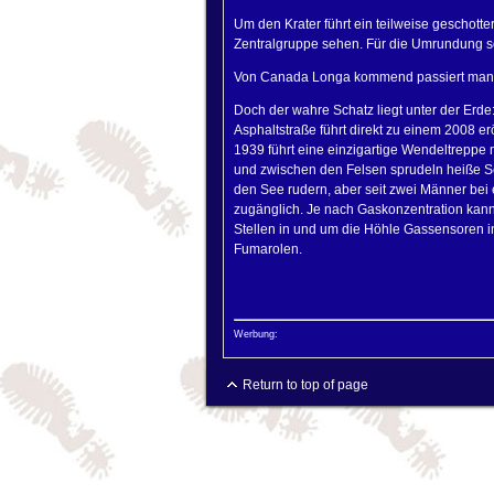
Um den Krater führt ein teilweise geschott
Zentralgruppe sehen. Für die Umrundung so
Von Canada Longa kommend passiert man d
Doch der wahre Schatz liegt unter der Erde:
Asphaltstraße führt direkt zu einem 2008 
1939 führt eine einzigartige Wendeltreppe m
und zwischen den Felsen sprudeln heiße Sc
den See rudern, aber seit zwei Männer bei e
zugänglich. Je nach Gaskonzentration kan
Stellen in und um die Höhle Gassensoren in
Fumarolen.
Werbung:
Return to top of page