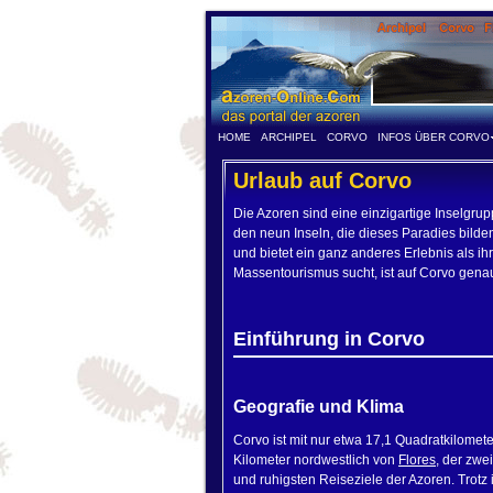
HOME
ARCHIPEL
CORVO
INFOS ÜBER CORVO
Urlaub auf Corvo
Die Azoren sind eine einzigartige Inselgr
den neun Inseln, die dieses Paradies bilden
und bietet ein ganz anderes Erlebnis als i
Massentourismus sucht, ist auf Corvo genau 
Einführung in Corvo
Geografie und Klima
Corvo ist mit nur etwa 17,1 Quadratkilomete
Kilometer nordwestlich von
Flores
, der zwe
und ruhigsten Reiseziele der Azoren. Trotz 