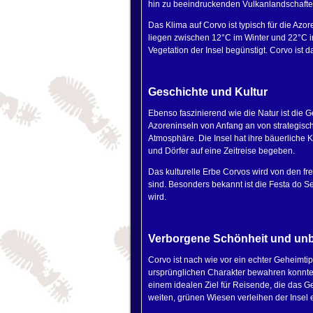
hin zu beeindruckenden Vulkanlandschafte
Das Klima auf Corvo ist typisch für die Azo
liegen zwischen 12°C im Winter und 22°C im
Vegetation der Insel begünstigt. Corvo ist 
Geschichte und Kultur
Ebenso faszinierend wie die Natur ist die 
Azoreninseln von Anfang an von strategisc
Atmosphäre. Die Insel hat ihre bäuerliche
und Dörfer auf eine Zeitreise begeben.
Das kulturelle Erbe Corvos wird von den fre
sind. Besonders bekannt ist die Festa do Se
wird.
Verborgene Schönheit und unb
Corvo ist nach wie vor ein echter Geheimti
ursprünglichen Charakter bewahren konnte
einem idealen Ziel für Reisende, die das Ge
weiten, grünen Wiesen verleihen der Insel 