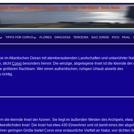
TIPPS FÜR CORVO
FLORES
GRACIOSA
TERCEIRA
SAO JORGE
PICO
FAIAL
uppe im Atlantischen Ozean mit atemberaubenden Landschaften und unberührter Nat
, sticht
Corvo
besonders hervor. Die winzige, abgelegene Insel ist die kleinste der
hre größeren Nachbarn. Wer einen authentischen, ruhigen Urlaub abseits des
richtig.
rn die kleinste Insel der Azoren. Sie liegt im äußersten Westen des Archipels, etwa
itwestlichsten Insel. Die Insel hat etwa 430 Einwohner und ist damit eines der abg
ihrer geringen Größe bietet Corvo eine erstaunliche Vielfalt an Natur, von dichten 