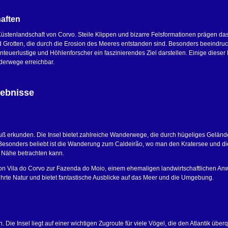
aften
Küstenlandschaft von Corvo. Steile Klippen und bizarre Felsformationen prägen das
nd Grotten, die durch die Erosion des Meeres entstanden sind. Besonders beeindru
enteuerlustige und Höhlenforscher ein faszinierendes Ziel darstellen. Einige dieser
nderwege erreichbar.
lebnisse
uß erkunden. Die Insel bietet zahlreiche Wanderwege, die durch hügeliges Gelände
. Besonders beliebt ist die Wanderung zum Caldeirão, wo man den Kratersee und di
 Nähe betrachten kann.
von Vila do Corvo zur Fazenda do Moio, einem ehemaligen landwirtschaftlichen An
hrte Natur und bietet fantastische Ausblicke auf das Meer und die Umgebung.
. Die Insel liegt auf einer wichtigen Zugroute für viele Vögel, die den Atlantik über