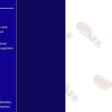
e sind
aus
ohner
Lagareiro,
t
afherden,
imischen