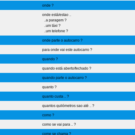
onde ?
onde está/estao ..
..a paragem ?
..um táxi ?
..um telefone ?
onde parte o autocarro ?
para onde vai este autocarro ?
quando ?
quando está aberto/fechado ?
quando parte o autocarro ?
quanto ?
quanto custa .. ?
quantos quilómetros sao até .. ?
como ?
como se vai para .. ?
come se chama ?