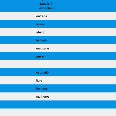
..francês ?
..espanhol ?
entrada
saida
aberto
fechado
empurrar
puxar
ocupado
livre
homens
mulheres