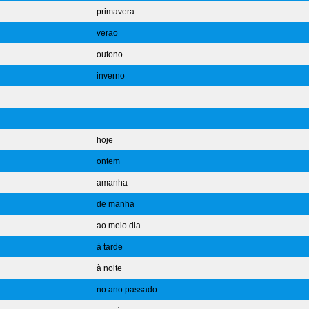
primavera
verao
outono
inverno
hoje
ontem
amanha
de manha
ao meio dia
à tarde
à noite
no ano passado