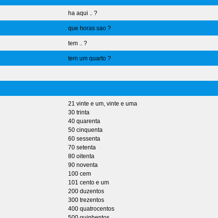
ha aqui .. ?
que horas sao ?
tem .. ?
tem um quarto ?
21 vinte e um, vinte e uma
30 trinta
40 quarenta
50 cinquenta
60 sessenta
70 setenta
80 oitenta
90 noventa
100 cem
101 cento e um
200 duzentos
300 trezentos
400 quatrocentos
500 quinhentos