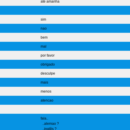
até amanha
sim
nao
bem
mal
por favor
obrigado
desculpe
mais
menos
atencao
fala..
..alemao ?
..inglês ?