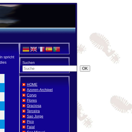
n spricht
dies
Suchen
OK
HOME
Azoren-Archipel
Corvo
Flores
Graciosa
Terceira
Sao Jorge
Pico
Faial