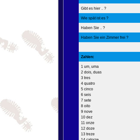
Gibt es hier .. ?
Wie spät ist es ?
Haben Sie .. ?
Haben Sie ein Zimmer frei ?
Zahlen:
1 um, uma
2 dois, duas
3 tres
4 quatro
5 cinco
6 seis
7 sete
8 oito
9 nove
10 dez
11 onze
12 doze
13 treze
14 catorze