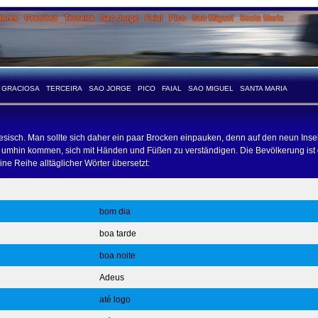
GRACIOSA
TERCEIRA
SAO JORGE
PICO
FAIAL
SAO MIGUEL
SANTA MARIA
esisch. Man sollte sich daher ein paar Brocken einpauken, denn auf den neun Insel
cht umhin kommen, sich mit Händen und Füßen zu verständigen. Die Bevölkerung ist 
ne Reihe alltäglicher Wörter übersetzt:
bom dia
boa tarde
boa noite
Adeus
até logo